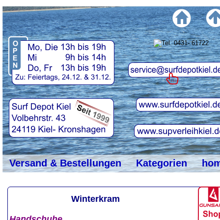
top
#
Versand & Bestellungen
Kategorien
ho
Winterkram
Handschuhe 