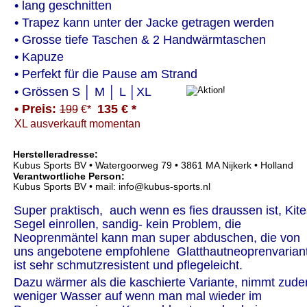
• lang geschnitten
• Trapez kann unter der Jacke getragen werden
• Grosse tiefe Taschen & 2 Handwärmtaschen
• Kapuze
• Perfekt für die Pause am Strand
• Grössen S │ M │ L │XL
• Preis: 
135 € *
199
 €*
XL ausverkauft momentan
Herstelleradresse:  
Kubus Sports BV • Watergoorweg 79 • 3861 MA Nijkerk • Holland
Verantwortliche Person:
Kubus Sports BV • mail: info@kubus-sports.nl
Super praktisch,  auch wenn es fies draussen ist, Kite
Segel einrollen, sandig- kein Problem, die 
Neoprenmäntel kann man super abduschen, die von 
uns angebotene empfohlene  Glatthautneoprenvarian
ist sehr schmutzresistent und pflegeleicht.
Dazu wärmer als die kaschierte Variante, nimmt zud
weniger Wasser auf wenn man mal wieder im 