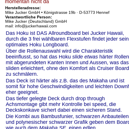
momentan nicht da
Herstelleradresse:  
Mike Jucker GmbH • Königstrasse 19b · D-53773 Hennef 
Verantwortliche Person:
Mike Jucker (Deutschland) GmbH 
mail: info@juckerhawaii.com
Das Hoku ist DAS Allroundboard bei Jucker Hawaii, 
durch die 3 frei wählbaren Flexstufen findet jeder sein
optimales Hoku Longboard.
Über die Rollenauswahl wird die Charakteristik 
beeinflusst, so hat das Hoku 
slide etwas 
härter Rollen
mit abgerundeten Kanten Innen und Aussen, was das
sliden erleichtert, ohne den Komfort als Cruiser Board
zu schmälern.
Das Deck ist härter als z.B. das des Makaha und ist 
somit für hohe Geschwindigkeiten und leichten Downhi
eher geeignet.
Das tiefer gelegte Deck durch drop through 
Achsmontage gibt mehr Kontrolle bei speed, die 
Deckskonkave sichert dabei einen sicheren Stand.
Die Kombi aus Bambusfunier, schwarzen Anbauteilen
und polynesischer schwarzer Grafik geben dem Boar
wie auch dem 
Makaha SE
  einen edlen, 