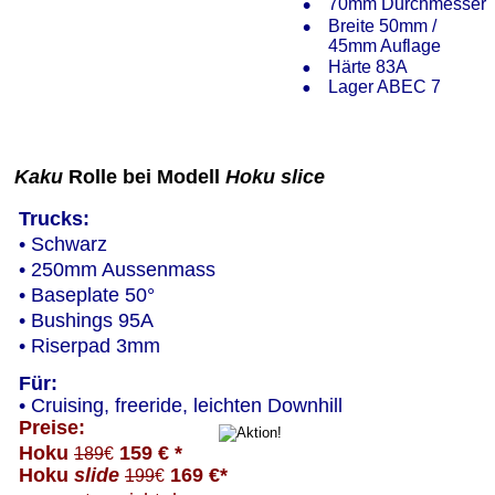
•
70mm Durchmesser
•
Breite 50mm / 
45mm Auflage
•
Härte 83A 
•
Lager ABEC 7
Kaku
 Rolle bei Modell 
Hoku slice
Trucks:
• Schwarz
• 250mm Aussenmass
• Baseplate 50°
• Bushings 95A
• Riserpad 3mm
Für:
• Cruising, freeride, leichten Downhill
Preise:
Hoku 
 159 € *
189
€
Hoku 
slide 
 169 €*
199
€