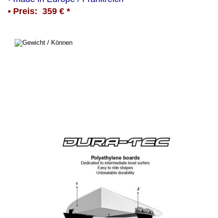
• Preis:  359 € *