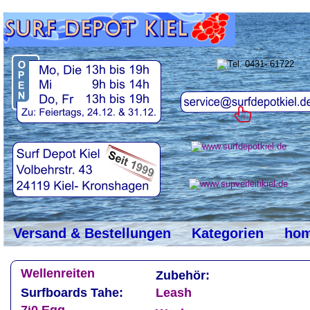
top
#
Versand & Bestellungen
Kategorien
ho
Wellenreiten
Zubehör:
Surfboards Tahe:
Leash
7‘0 Egg