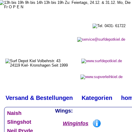
top
#
Versand & Bestellungen
Kategorien
ho
  Wings:
Naish
Slingshot
Winginfos
Neil Pryde