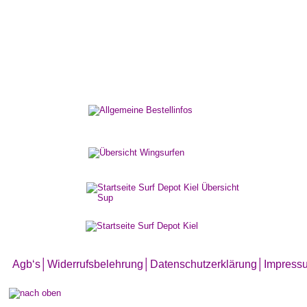
Es ist angerichte
Serviervorschlag
Agb‘s
│
Widerrufsbelehrung│
Datenschutzerklärung│
Impress