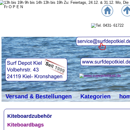
top
#
Versand & Bestellungen
Kategorien
ho
Kiteboardzubehör
Kiteboardbags