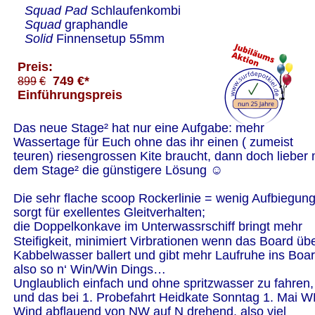
  Squad Pad 
Schlaufenkombi 
  Squad 
graphandle 
  Solid 
Finnensetup 55mm
Preis: 
749 €*
899
€
Einführungspreis
Das neue Stage² hat nur eine Aufgabe: mehr 
Wassertage für Euch ohne das ihr einen ( zumeist 
teuren) riesengrossen Kite braucht, dann doch lieber 
dem Stage² die günstigere Lösung ☺
Die sehr flache scoop Rockerlinie = wenig Aufbiegung
sorgt für exellentes Gleitverhalten;
die Doppelkonkave im Unterwassrschiff bringt mehr 
Steifigkeit, minimiert Virbrationen wenn das Board übe
Kabbelwasser ballert und gibt mehr Laufruhe ins Boar
also so n‘ Win/Win Dings…
Unglaublich einfach und ohne spritzwasser zu fahren,
und das bei 1. Probefahrt Heidkate Sonntag 1. Mai W
Wind abflauend von NW auf N drehend, also viel 