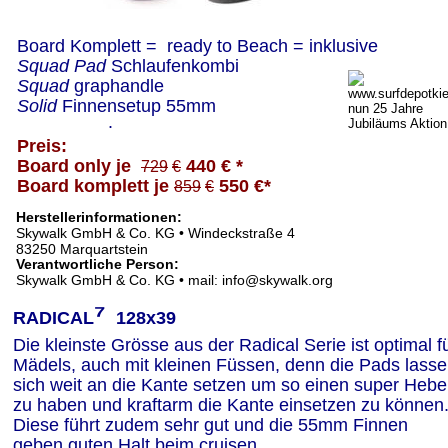
Board Komplett =  ready to Beach = inklusive
Squad Pad 
Schlaufenkombi 
Squad 
graphandle 
Solid 
Finnensetup 55mm
.
Preis:
Board only je  
440 € *
729
€
Board komplett je 
550 €*
859
€
Herstellerinformationen:
Skywalk GmbH & Co. KG • Windeckstraße 4
83250 Marquartstein
Verantwortliche Person:
Skywalk GmbH & Co. KG • mail: info@skywalk.org
⁷
RADICAL
  128x39
Die kleinste Grösse aus der Radical Serie ist optimal fü
Mädels, auch mit kleinen Füssen, denn die Pads lasse
sich weit an die Kante setzen um so einen super Hebel
zu haben und kraftarm die Kante einsetzen zu können
Diese führt zudem sehr gut und die 55mm Finnen 
geben guten Halt beim cruisen.