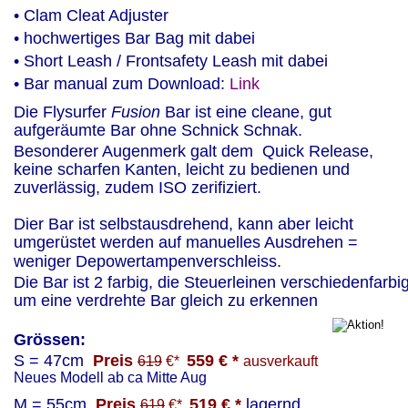
• Clam Cleat Adjuster
• hochwertiges Bar Bag mit dabei
• Short Leash / Frontsafety Leash mit dabei
• Bar manual zum Download: 
Link
Die Flysurfer
 Fusion
 Bar ist eine cleane, gut 
aufgeräumte Bar ohne Schnick Schnak.
Besonderer Augenmerk galt dem  Quick Release, 
keine scharfen Kanten, leicht zu bedienen und 
zuverlässig, zudem ISO zerifiziert.
Dier Bar ist selbstausdrehend, kann aber leicht 
umgerüstet werden auf manuelles Ausdrehen = 
weniger Depowertampenverschleiss.
Die Bar ist 2 farbig, die Steuerleinen verschiedenfarbig
um eine verdrehte Bar gleich zu erkennen 
Grössen:
S = 47cm  
Preis
559 € * 
619
 €*  
ausverkauft
Neues Modell ab ca Mitte Aug
M = 55cm  
Preis
519 € * 
lagernd
619
 €*  