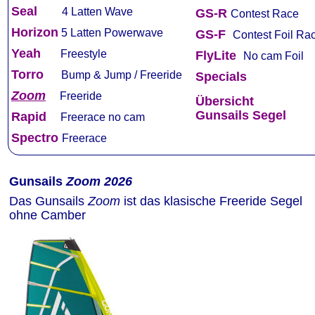
Seal 
4 Latten Wave
GS-R
Contest Race 
Horizo
n
5 Latten Powerwave
GS-F
Contest Foil Ra
Yeah
Freestyle
FlyLite
No cam Foil 
Torro 
Bump & Jump / Freeride
Specials
Zoom
Freeride
Übersicht
Gunsails Segel
Rapid 
Free
race no cam
Spectro
Freerace
Gunsails 
Zoom 2026
Das Gunsails 
Zoom
 ist das klasische Freeride Segel 
ohne Camber 