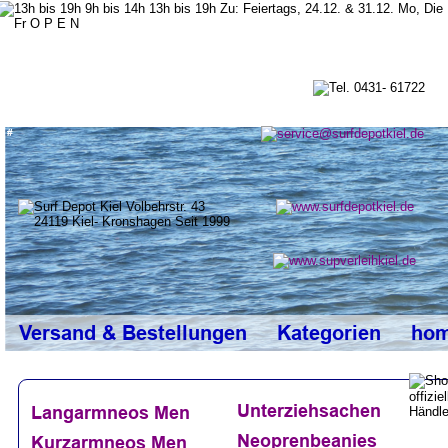
top
#
Versand & Bestellungen
Kategorien
ho
Unterziehsachen
Langarmneos Men
Neoprenbeanies
Kurzarmneos
 Men