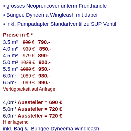
• grosses Neoprencover unterm Fronthandle
• Bungee Dyneema Wingleash mit dabei
• inkl. Pumpadapter Standartventil zu SUP Ventil
Preise in € *
3.5 m² 
790.- 
899
 €   
4.0 m² 
   850.- 
939
 €
4.5 m² 
890- 
979
 €   
5.0 m²
920.- 
1029
 €   
5.5 m² 
950.- 
1069
 €   
6.0m²  
980.- 
1089
 €   
6.5m²  
990.- 
1099
 €   
Verfügbarkeit auf Anfrage
4,0m²
 Aussteller = 690 € 
5,0m²
 Aussteller = 720 € 
6,0m²
 Aussteller = 720 € 
Hier lagernd
inkl. Bag &  Bungee Dyneema Wingleash