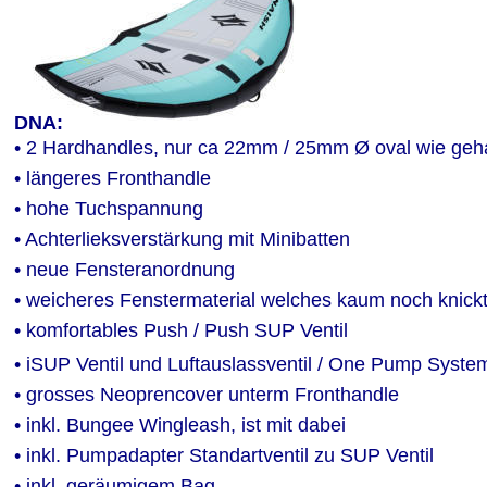
DNA:
• 2 Hardhandles, nur ca 22mm / 25mm Ø oval wie geh
• längeres Fronthandle
• hohe Tuchspannung 
• Achterlieksverstärkung mit Minibatten
• neue Fensteranordnung 
• weicheres Fenstermaterial welches kaum noch knick
• komfortables Push / Push SUP Ventil
• iSUP Ventil und Luftauslassventil / One Pump Syste
• grosses Neoprencover unterm Fronthandle
• inkl. Bungee Wingleash, ist mit dabei
• inkl. Pumpadapter Standartventil zu SUP Ventil
• inkl. geräumigem Bag