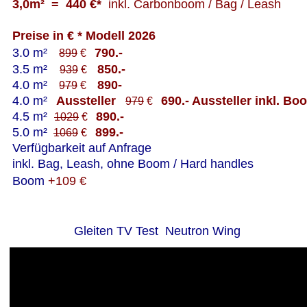
3,0m²  =  440 €*  
inkl. Carbonboom / Bag / Leash
Preise in € * Modell 2026
3.0 m² 
790.- 
899
 €   
3.5 m² 
   850.- 
939
 €
4.0 m² 
890- 
979
 €    
4.0 m² 
Aussteller  
690.- Aussteller inkl. Bo
979
 €   
4.5 m²
890.- 
1029
 €   
5.0 m² 
899.- 
1069
 €   
Verfügbarkeit auf Anfrage
inkl. Bag, Leash, ohne Boom / Hard handles
Boom 
+109 € 
Gleiten TV Test  Neutron Wing