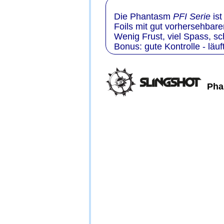
                                        
Die Phantasm 
PFI Serie
 is
Foils mit gut vorhersehbar
Wenig Frust, viel Spass, sc
Bonus: gute Kontrolle - läu
Pha