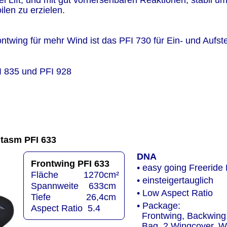
viel Lift, und mit gut vorhersehbaren Reaktionen, stabil 
ilen zu erzielen.
rontwing für mehr Wind ist das PFI 730 für Ein- und Aufst
I 835 und PFI 928
tasm PFI 633 
DNA
Frontwing PFI 633
• easy going Freeride 
Fläche          1270cm²
• einsteigertauglich
Spannweite    633cm
• Low Aspect Ratio
Tiefe              26,4cm
• Package:
Aspect Ratio  5.4
  Frontwing, Backwing
  Bag, 2 Wingcover, 