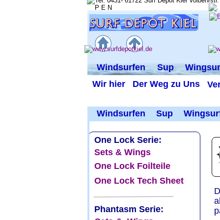
.
.
.
Windsurfen
Sup
Wingsur
Wir hier
Der Weg zu Uns
Ve
  Windsurfen
    Sup
  Wingsur
One Lock Serie:  
Sets & Wings
One Lock Foilteile
One Lock Tech Sheet
D
a
Phantasm Serie:
p