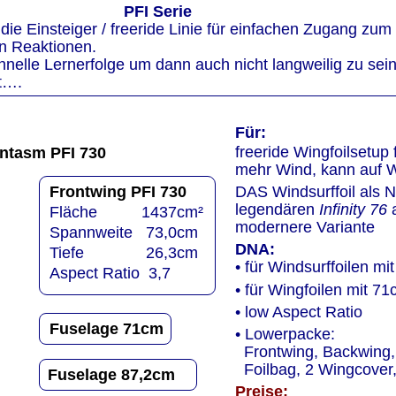
                                PFI Serie
t die Einsteiger / freeride Linie für einfachen Zugang zu
en Reaktionen.
hnelle Lernerfolge um dann auch nicht langweilig zu sein
ft….
Für:
freeride Wingfoilsetup 
ntasm PFI 730 
mehr Wind, kann auf Wi
Frontwing PFI 730
DAS Windsurffoil als N
legendären 
Infinity 76 
Fläche          1437cm²
modernere Variante
Spannweite   73,0cm
DNA:
Tiefe              26,3cm
• für Windsurffoilen 
Aspect Ratio  3,7
• für Wingfoilen mit 7
• low Aspect Ratio
Fuselage 71cm
• Lowerpacke:
  Frontwing, Backwing
  Foilbag, 2 Wingcover
Fuselage 87,2cm
Preise: