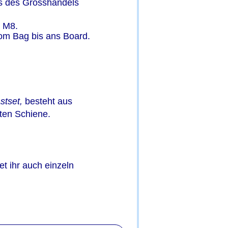
ns des Grosshandels 
n M8.
vom Bag bis ans Board. 
tset,
 besteht aus
ten Schiene.
t ihr auch einzeln 