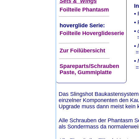
Sets &  Wings
I
Foilteile Phantasm
• 
•
hoverglide Serie:  
• 
Foilteile Hoverglideserie
  
• 
Zur Foilübersicht
 =
• 
Spareparts/Schrauben
 
Paste, Gummiplatte
  
Das Slingshot Baukastensystem 
einzelner Komponenten den Kauf 
Upgrade muss dann meist kein k
Alle Schrauben der Phantasm Se
als Sondermass da normalerweis