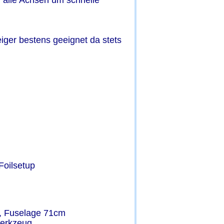
um alle Achsen um schnelle 
eiger bestens geeignet da stets 
Foilsetup
, Fuselage 71cm 
Werkzeug,