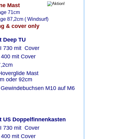
ne Mast
age 71cm
age 87,2cm ( Windsurf)
ng & cover only
t Deep TU
I 730 mit  Cover
 400 mit Cover
7,2cm
Hoverglide Mast 
cm oder 92cm 
t Gewindebuchsen M10 auf M6
t US Doppelfinnenkasten
I 730 mit  Cover
 400 mit Cover