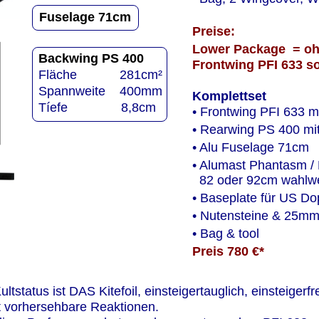
Fuselage 71cm
Preise:
Lower Package  = ohn
Backwing PS 400
Frontwing PFI 633 so
Fläche            281cm²
Spannweite    400mm
Komplettset
Tíefe               8,8cm
• Frontwing PFI 633 m
• Rearwing PS 400 mi
• Alu Fuselage 71cm
• Alumast Phantasm / 
  82 oder 92cm wahlw
• Baseplate für US Do
• Nutensteine & 25m
• Bag & tool
Preis 780 €*  
ultstatus ist DAS Kitefoil, einsteigertauglich, einsteigerfr
t vorhersehbare Reaktionen.