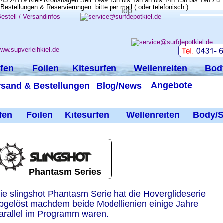
top
fen
Foilen
Kitesurfen
Wellenreiten
Bod
Angebote
rsand & Bestellungen
Blog/News
fen
Foilen
Kitesurfen
Wellenreiten
Body/S
Phantasm Series
ie slingshot Phantasm Serie hat die Hoverglideserie 
bgelöst machdem beide Modellienien einige Jahre 
arallel im Programm waren.