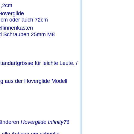
7,2cm
Hoverglide 
92cm oder auch 72cm
lfinnenkasten
und Schrauben 25mm M8
Standartgrösse für leichte Leute. / 
ng aus der Hoverglide Modell 
gänderen 
Hoverglide Infinity76 