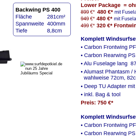
Lower Package  = oh
Backwing PS 400
 480 €* 
899
 €*
mit Fusel
Fläche          281cm²
480 €* 
949
 €*
mit Fusel
Spannweite  400mm
320 €* Frontwi
499
 €*
Tiefe             8,8cm
Komplett Windsurfse
• Carbon Frontwing PF
• Carbon Rearwing PS
• Alu Fuselage lang  8
• Alumast Phantasm / 
  wahlweise 72cm, 82
• Deep TU Adapter mi
• inkl. Bag & tool 
Preis: 750 €*
Komplett Windsurfse
• Carbon Frontwing PF
• Carbon Rearwing PS