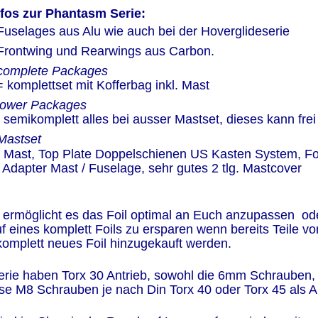
nfos zur Phantasm Serie:
Fuselages aus Alu wie auch bei der Hoverglideserie
 Frontwing und Rearwings aus Carbon.
complete Packages
= komplettset mit Kofferbag inkl. Mast
lower Packages
 semikomplett alles bei ausser Mastset, dieses kann fre
Mastset
= Mast, Top Plate Doppelschienen US Kasten System, Fo
  Adapter Mast / Fuselage, sehr gutes 2 tlg. Mastcover
ermöglicht es das Foil optimal an Euch anzupassen  ode
eines komplett Foils zu ersparen wenn bereits Teile vor
omplett neues Foil hinzugekauft werden.
rie haben Torx 30 Antrieb, sowohl die 6mm Schrauben,
e M8 Schrauben je nach Din Torx 40 oder Torx 45 als An