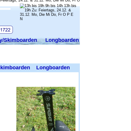
y/Skimboarden
Longboarden
kimboarden
Longboarden