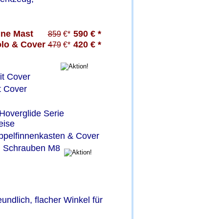
e Mast      
590 € *
859
 €*
lo & Cover 
420 € *
479
 €*
it Cover
t Cover
Hoverglide Serie
eise
ppelfinnenkasten & Cover 
m Schrauben M8
eundlich, flacher Winkel für 