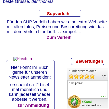
beste Grüsse
, derThomas
Supverleih
2019
Für den SUP Verleih haben wir eine extra Webseite 
mit allen Infos, Preisen und Beschreibung wie das 
mit dem Verleih hier läuft. ist simpel….
  Zum Verleih
      Bewertungen
      Bewertungen
Hier könnt Ihr Euch 
Kundenrezensionen
Kundenrezensionen
gerne für unseren 
5
5
/
/
5
5
Newsletter anmelden;
Alles prima!
Alles prima!
erscheint ca. 2 bis 4 
mal monatlich und 
kann jederzeit wieder 
abbestellt werden
.  
eKomi
eKomi
zur Anmeldung
Kundenfeedback
Kundenfeedback